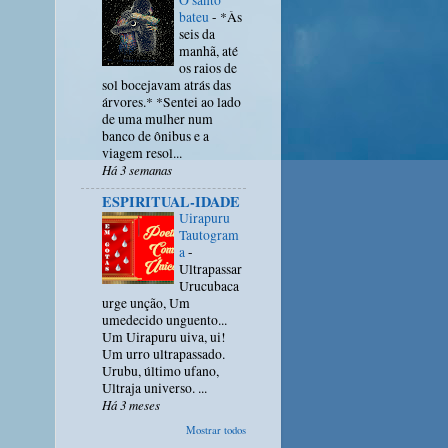
O santo
bateu
-
*Às
seis da
manhã, até
os raios de
sol bocejavam atrás das
árvores.* *Sentei ao lado
de uma mulher num
banco de ônibus e a
viagem resol...
Há 3 semanas
ESPIRITUAL-IDADE
Uirapuru
Tautogram
a
-
Ultrapassar
Urucubaca
urge unção, Um
umedecido unguento...
Um Uirapuru uiva, ui!
Um urro ultrapassado.
Urubu, último ufano,
Ultraja universo. ...
Há 3 meses
Mostrar todos