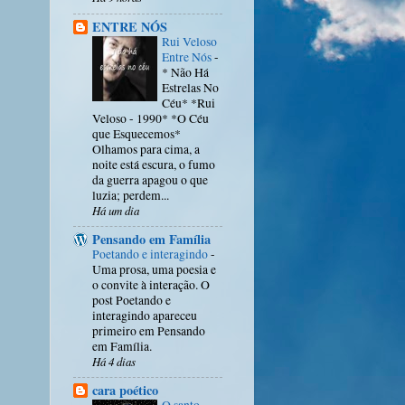
ENTRE NÓS
Rui Veloso
Entre Nós
-
* Não Há
Estrelas No
Céu* *Rui
Veloso - 1990* *O Céu
que Esquecemos*
Olhamos para cima, a
noite está escura, o fumo
da guerra apagou o que
luzia; perdem...
Há um dia
Pensando em Família
Poetando e interagindo
-
Uma prosa, uma poesia e
o convite à interação. O
post Poetando e
interagindo apareceu
primeiro em Pensando
em Família.
Há 4 dias
cara poético