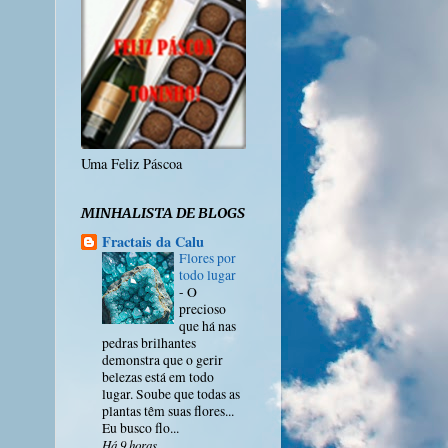
Uma Feliz Páscoa
MINHALISTA DE BLOGS
Fractais da Calu
Flores por
todo lugar
-
O
precioso
que há nas
pedras brilhantes
demonstra que o gerir
belezas está em todo
lugar. Soube que todas as
plantas têm suas flores...
Eu busco flo...
Há 9 horas